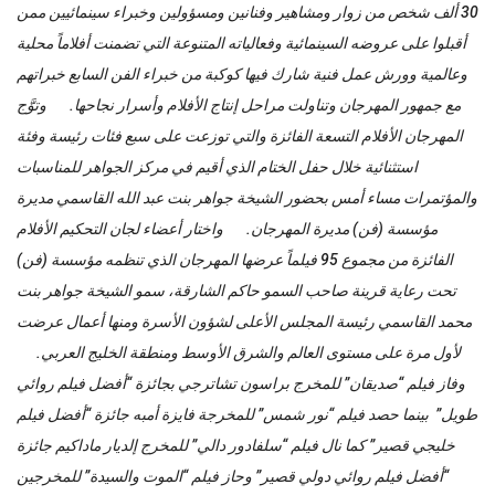
30 ألف شخص من زوار ومشاهير وفنانين ومسؤولين وخبراء سينمائيين ممن
أقبلوا على عروضه السينمائية وفعالياته المتنوعة التي تضمنت أفلاماً محلية
وعالمية وورش عمل فنية شارك فيها كوكبة من خبراء الفن السابع خبراتهم
مع جمهور المهرجان وتناولت مراحل إنتاج الأفلام وأسرار نجاحها. وتوَّج
المهرجان الأفلام التسعة الفائزة والتي توزعت على سبع فئات رئيسة وفئة
استثنائية خلال حفل الختام الذي أقيم في مركز الجواهر للمناسبات
والمؤتمرات مساء أمس بحضور الشيخة جواهر بنت عبد الله القاسمي مديرة
مؤسسة (فن) مديرة المهرجان. واختار أعضاء لجان التحكيم الأفلام
الفائزة من مجموع 95 فيلماً عرضها المهرجان الذي تنظمه مؤسسة (فن)
تحت رعاية قرينة صاحب السمو حاكم الشارقة، سمو الشيخة جواهر بنت
محمد القاسمي رئيسة المجلس الأعلى لشؤون الأسرة ومنها أعمال عرضت
لأول مرة على مستوى العالم والشرق الأوسط ومنطقة الخليج العربي.
وفاز فيلم “صديقان” للمخرج براسون تشاترجي بجائزة “أفضل فيلم روائي
طويل” بينما حصد فيلم “نور شمس” للمخرجة فايزة أمبه جائزة “أفضل فيلم
خليجي قصير” كما نال فيلم “سلفادور دالي” للمخرج إلديار ماداكيم جائزة
“أفضل فيلم روائي دولي قصير” وحاز فيلم “الموت والسيدة” للمخرجين