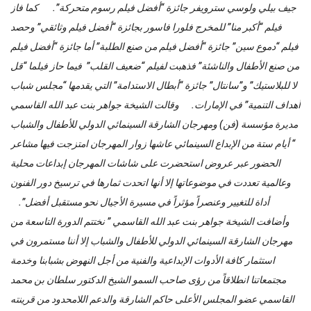
جيف بيلي ولوسي سترويفر جائزة “أفضل فيلم رسوم متحركة”. كما فاز
فيلم “أكبر منا” للمخرج فلورا فاسور بجائزة “أفضل فيلم وثائقي” وحصد
فيلم “دموع سين” جائزة “أفضل فيلم من صنع الطلبة” أما جائزة “أفضل فيلم
من صنع الأطفال والناشئة” فذهبت لفيلم “ضعيف القلب” فيما حاز فيلما “قل
لا للبلاستيك” و”سانتال” جائزة “أبطال الاستدامة” التي يقدمها “مجلس شباب
أهداف التنمية” في الإمارات. وقالت الشيخة جواهر بنت عبد الله القاسمي
مديرة مؤسسة (فن) ومهرجان الشارقة السينمائي الدولي للأطفال والشباب
“ أيام ستة من الإبداع السينمائي عاشها زوار المهرجان امتزجت فيها مشاعر
الحضور عبر عروض استحضرت على شاشات المهرجان إبداعات محلية
وعالمية تعددت في موضوعاتها إلا أنها اتحدت ثمارها في ترسيخ دور الفنون
أداة للتغيير وعنصراً مؤثراً في مسيرة الأجيال نحو مستقبل أفضل”.
وأضافت الشيخة جواهر بنت عبد الله القاسمي ” نختتم الدورة التاسعة من
مهرجان الشارقة السينمائي الدولي للأطفال والشباب إلا أننا مستمرون في
استثمار كافة الأدوات الإبداعية والفنية من أجل النهوض بشبابنا وخدمة
مجتمعاتنا انطلاقاً من رؤى صاحب السمو الشيخ الدكتور سلطان بن محمد
القاسمي عضو المجلس الأعلى حاكم الشارقة والدعم اللامحدود من قرينته