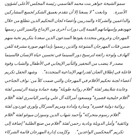
سمو الشيخة جواهر بنت محمد القاسمي رئيسة المجلس الأعلى لشؤون
الأسرة. وتابعت “ لا يسعنا إلا أن نتقدم بعميق الشكر لجميع المشاركين
والداعمين والشركاء والمدربين وأعضاء لجان التحكيم الذين نتطلع من خلال
جهودهم وإسهاماتهم القيمة إلى دورات أخرى من الإبداع والتميز التي رسمها
المهرجان وعروض متجددة يقودها المبدعون الذين سعدنا بتكريم نخبة منهم
ضمن فئات المهرجان المتنوعة والذين رسموا بإبداعهم صورة مشرقة للفن
الهادف ولوحة رائعة لترسيخ دور السينما في تحسين حياة الإنسان فالسينما
مصدر لا ينضب من التحفيز والتأثير الإيجابي في الأطفال والشباب وقوة
فاعلة في إطلاق العنان لقدراتهم الإبداعية المتجددة”. وشهد الحفل تكريم
أعضاء لجنة تحكيم الأفلام في المهرجان والتي ضمت كلاً من: نواف الجناحي
وعايدة شلايبفر لفئة “أفلام روائية طويلة” وهبة حمادة وبثينة الرئيسي لفئة
“أفلام خليجية قصيرة” ومسعود أمرالله آل علي وياسر الياسري لفئة “أفلام
روائية دولية قصيرة” وسارة ولدادة ومريم السركال ولوري غوردون لفئة
“أفلام رسوم متحركة” وأحمد شهاب الدين وسوزان مبوغو لفئة “أفلام
وثائقية” وأمل الدويلة ونادية رحمن لفئة “أفلام من صنع الطلبة” إضافة إلى
تكريم “المحكمين الواعدين”. وكرَّمت إدارة المهرجان قائمة الشركاء