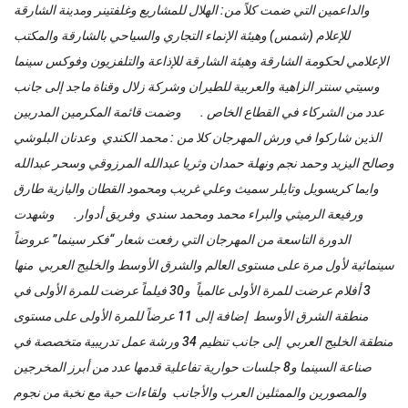
والداعمين التي ضمت كلاً من: الهلال للمشاريع وغلفتينر ومدينة الشارقة
للإعلام (شمس) وهيئة الإنماء التجاري والسياحي بالشارقة والمكتب
الإعلامي لحكومة الشارقة وهيئة الشارقة للإذاعة والتلفزيون وفوكس سينما
وسيتي سنتر الزاهية والعربية للطيران وشركة زلال وقناة ماجد إلى جانب
عدد من الشركاء في القطاع الخاص . وضمت قائمة المكرمين المدربين
الذين شاركوا في ورش المهرجان كلا من : محمد الكندي وعدنان البلوشي
وصالح اليزيد وحمد نجم ونهلة حمدان وثريا عبدالله المرزوقي وسحر عبدالله
وايما كريسويل وتايلر سميث وعلي غريب ومحمود القطان واليازية طارق
ورفيعة الرميثي والبراء محمد ومحمد سندي وفريق أدوار. وشهدت
الدورة التاسعة من المهرجان التي رفعت شعار “فكر سينما” عروضاً
سينمائية لأول مرة على مستوى العالم والشرق الأوسط والخليج العربي منها
3 أفلام عرضت للمرة الأولى عالمياً و30 فيلماً عرضت للمرة الأولى في
منطقة الشرق الأوسط إضافة إلى 11 عرضاً للمرة الأولى على مستوى
منطقة الخليج العربي إلى جانب تنظيم 34 ورشة عمل تدريبية متخصصة في
صناعة السينما و8 جلسات حوارية تفاعلية قدمها عدد من أبرز المخرجين
والمصورين والممثلين العرب والأجانب ولقاءات حية مع نخبة من نجوم