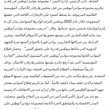
الخياط، نائب الرئيس، إدارة التميز – مجموعة موانئ أبوظبي عن فخره
بتكريم مجموعة موانئ أبوظبي من قبل مجلس هارفادر للأعمال، المؤسسة
العالمية المرموقة، ما يسلط الضوء على الإنجازات اللافتة التي حققتها
المجموعة خلال عام 2022 ويعكس التزام كوادرها المتواصل ببذل كل ما
يلزم لمواصلة تحسين جدود خدماتها. وقال: “حرصت مجموعة موانئ أبوظبي
منذ بداية العام الجاري على توسيع حضورها في الأسواق العالمية، وتعزيز
الترابط بين شركائها التجاريين، ويأتي فوزنا بالجوائز السبع ثمرة للجهود
الدؤوبة التي بذلناها ويعكس قدرتنا على تحقيق التميز”. وحصل قطاع
الموانئ التابع لمجموعة موانئ أبوظبي على المستوى الماسيفي “الجائزة
المؤسسية” التي تعد أرفع جائزة يقدمها مجلس هارفارد للأعمال، وذلك
تكريماً لمساهمات القطاع الإيجابية في اقتصاد دولة الإمارات العربية
المتحدة، وترسيخ مكانته على عدد من التصنيفات العالمية ومن ضمنها الموقع
المتقدم الذي حققه ميناء خليفة عالمياً. كما تم تكريم قطاع الموانئ بفضل
جهود التوسع الإقليمي التي بذلها من خلال إبرام عدد من الاتفاقيات الرئيسية
مع عدد من الدول الأمر الذي أثمر عن المزيد من النجاح والنمو. وحصلت
المدن الاقتصادية والمناطق الحرة التابعة لمجموعة موانئ أبوظبي على