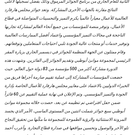
الثانية للعام الجاري من برنامج الجوائز المرموق وذلك بفضل تسجيلها لأعلى
النتائج مقارنة بالجهات الأخرى المشاركة. وتعد جوائز مجلس هارفارد
العالمية للأعمال معياراً عالمياً يكرم التميز والتحسينات المتواصلة في قطاع
الأعمال، وتوفر منصة للمؤسسات من جميع أنحاء العالم لمشاركة تجاربها
الناجحة في مجالات التميز المؤسسي واعتماد أفضل الممارسات العالمية
وتوفير خدمات أو منتجات عالية الجودة تلبي احتياجات المتعاملين وتوقعاتهم.
وقام ممثلون عن الجهة المنظمة للجوائز في ديسمبر الجاري بزيارة المقر
الرئيسي لمجموعة موانئ أبوظبي وتقديم الجوائز إلى الفائزين. وشهدت هذه
الدورة مشاركة أكثر من 500 مؤسسة من 83 دولة حول العالم، حيث
خضعت المؤسسات المشاركة إلى عملية تقييم صارمة أجراها فريق من
الخبراء الدوليين بالاعتماد على معايير مجلس هارفارد للأعمال الخاصة بإدارة
الجودة والتميز المؤسسي. وتم الإعلان في نهاية عملية التقييم عن 60 فائزاً
ضمن حفل افتراضي تم تنظيمه عن بعد، حصدت خلاله مجموعة موانئ
أبوظبي سبع جوائز شملت اثنتين من المستوى الماسي، الأمر الذي يجسد
المرونة الاستثنائية والرؤية الطموحة للمجموعة ما مكّنها من تحقيق النجاح
تلو الآخر والوصول وتحسين مواقعها في صدارة قطاع التجارة. وأعرب أحمد