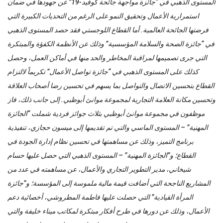
المستوى الذهبي في “جائزة مواجهة جائحة كوفيد-19” عن جهودها في ضمان
استمرارية الأعمال وتحقيق النمو على الرغم من التحديات الكبيرة التي
فرضتها الجائحة العالمية. أما القطاع اللوجستي فقد حصد المستوى الذهبي
في “جائزة الصحة والسلامة المؤسسية” وذلك عن الأنظمة الكفؤة والمبتكرة
التي جرى تصميمها لمراقبة المخاطر والحد منها في أماكن العمل، وحصل
كذلك على المستوى الذهبي في “جائزة تواصل الأعمال” تكريماً لالتزام
القطاع بتحسين الاتصال والتواصل بما يسهم في تحسين رضا أصحاب العلاقة
وتحسين مكانة العلامة التجارية لمجموعة موانئ أبوظبي. إلى جانب ذلك، فاز
موظفون في مجموعة موانئ أبوظبي بثلاث جوائز فردية شملت “الجائزة
المهنية” – المستوى الماسي والتي تم تقديمها إلى ميسون حجازي، تنفيذية
برنامج التميز، وذلك عن مساهمتها في تحسين نظام إدارة الجودة في
القطاع؛ و”الجائزة المهنية” – المستوى الذهبي التي حصل عليها حسام
شيخاني، مدير التطوير التجاري والأعمال، عن مساهمته في عدد من
المشاريع الناجحة التي أضافت قيمة مالية ملموسة إلى المؤسسة؛ و”جائزة
المرأة القيادية” التي حصلت عليها فاطمة المطروشي، أخصائية دعم
الأعمال، وذلك عن دورها في طرح أفكار مبتكرة لمكاتب ميناء خليفة والتي