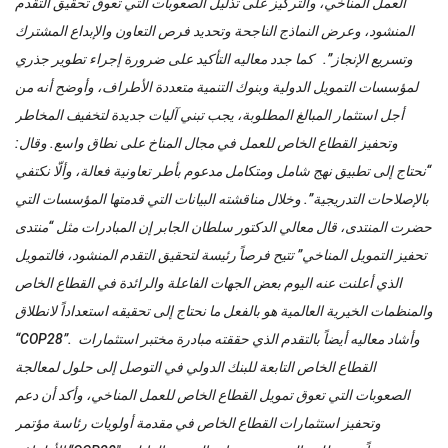
العمل المناخي، والتركيز على تذليل الصعوبات التي تعوق تحقيق التقدم
المنشود، وعرض النماذج الناجحة وتحديد فرص التعاون والإبداع المشترك
وتسريع الإنجاز”. كما جدد معاليه التأكيد على ضرورة إجراء تطوير جذري
لمؤسسات التمويل الدولية وبنوك التنمية متعددة الأطراف، وأوضح أنه من
أجل استثمار المبالغ المطلوبة، يجب تبني آليات جديدة لتخفيف المخاطر
وتحفيز القطاع الخاص للعمل في مجال المناخ على نطاق واسع. وقال:
“نحتاج إلى تطبيق نهج شامل ومتكامل مدعوم بأطر تعاونية فعالة، وألّا نكتفي
بالإصلاحات التدريجية”. وخلال مناقشته البيانات التي قدمتها المؤسسات التي
حضرت المنتدى، قال معالي الدكتور سلطان الجابر إن المبادرات مثل “منتدى
تحفيز التمويل المناخي” تتيح فرصاً رئيسة لتحقيق التقدم المنشود، فالتمويل
الذي أعلنت عنه اليوم بعض الجهات الفاعلة والرائدة في القطاع الخاص
والمنظمات الخيرية العالمية هو بالفعل ما نحتاج إلى تحقيقه استعداداً لانطلاق
“COP28”. وأشاد معاليه أيضاً بالتقدم الذي حققته مبادرة مختبر استثمارات
القطاع الخاص التابعة للبنك الدولي في التوصل إلى حلول لمعالجة
الصعوبات التي تعوق تمويل القطاع الخاص للعمل المناخي، وأكد أن دعم
وتحفيز استثمارات القطاع الخاص في مقدمة أولويات رئاسة مؤتمر