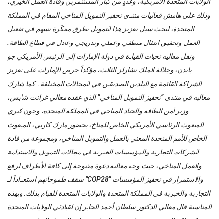
الولايات المتحدة الأمريكية، وعددٍ من كبار المستثمرين وقادة العمل الخيري،
وذلك على هامش فعاليات منتدى تحفيز التمويل المناخي المقام في المملكة
المتحدة، لبحث سبل تعزيز هذا التمويل بطرق مبتكَرة تسهم في تفعيل
العمل وتحقيق انتقال منطقي وعملي وتدريجي وعادل في قطاع الطاقة.
ونقل معاليه تحيات القيادة في دولة الإمارات إلى الرئيس الأمريكي جو
بايدن، وجلالة الملك تشارلز الثالث، مؤكداً حرص الإمارات على تعزيز
الشراكة القائمة مع البلدين الصديقين في المجالات المختلفة. كما شارك
معاليه في منتدى “تحفيز التمويل المناخي” الذي عقده معالي غرانت شابس،
وزير أمن الطاقة والحياد المناخي في المملكة المتحدة، وجون كيري
المبعوث الرئاسي الأمريكي الخاص للمناخ، بحضور مارك كارني، المبعوث
الخاص للأمم المتحدة المعني بالعمل والتمويل المناخي، ومجموعة من قادة
الشركات التجارية والمؤسسات الخيرية في مجالات التمويل والاستدامة
والعمل المناخي، حيث وجه معاليه دعوة مفتوحة إلى كافة الأطراف لرفع
سقف طموحاتهم استعداداً لـ “COP28” والاستمرار في تحفيز المؤسسات
التجارية والخيرية في المملكة المتحدة والولايات المتحدة للقيام بذلك. وبهذه
المناسبة قال معالي الدكتور سلطان أحمد الجابر إن لقيادتَي الولايات المتحدة