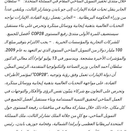
خلال منتدى تحفيز التمويل المناخي المقام في المملكة المتحدة: – سلطان
الجابر ينقل تحيات قيادة الإمارات إلى جو بايدن وتشارلز الثالث، ويلتقي عدداً
من وزراء الحكومة البريطانية. – الجابر: بفضل رؤية القيادة، الإمارات تواجه
التحديات العالمية بذهنية إيجابية ووسائل مبتكَرة وتحرص على بناء مستقبل
أفضل للجميع. ‏- COP28 سيستضيف للمرة الأولى منتدىً رفيع المستوى
للشركات التجارية والمؤسسات الخيرية . – يجب الالتزام بتوفير مبلغ الـ
100 مليار دولار من التمويل المناخي السنوي الذي تم التعهد به عام 2009،
والمؤشرات الأخيرة مشجعة. ويندسور في 13 يوليو /وام/ أكد معالي الدكتور
سلطان أحمد الجابر، وزير الصناعة والتكنولوجيا المتقدمة، الرئيس المعيَّن
لمؤتمر الأطراف “COP28″، أن دولة الإمارات تعمل وفق رؤية وتوجيه
القيادة، على مواجهة التحديات العالمية بذهنية إيجابية ووسائل مبتكَرة،
وتحرص على التعاون مع شركاء يتبنّون نفس الرؤى والأفكار والتوجهات في
العمل المناخي لتحقيق التنمية المستدامة وبناء مستقبل أفضل للجميع في
كل مكان. جاء ذلك خلال مشاركة معاليه في مناقشات رفيعة المستوى حول
التمويل المناخي، مع كلٍ من جلالة الملك تشارلز الثالث، ملك المملكة
المتحدة لبريطانيا العظمى وأيرلندا الشمالية، وفخامة جوزيف بايدن، رئيس