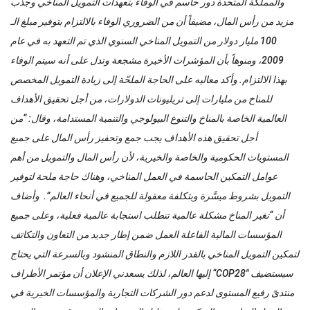
والمملكة المتحدة دور حاسم في الوفاء بتعهدات التمويل المناخي وجذب
مزيد من رأس المال، مضيفاً أن من الضروري الوفاء بالالتزام بتوفير مبلغ الـ
100 مليار دولار من التمويل المناخي السنوي الذي تم التعهد به في عام
2009، ومنوهاً بأن المؤشرات الأخيرة مشجعة وتدل على أنه سيتم الوفاء
بهذا الالتزام. وأكد معاليه على الحاجة الملحّة إلى زيادة التمويل المخصص
للمناخ من مليارات إلى تريليونات الدولارات، من أجل تحقيق الأهداف
العالمية الخاصة بالمناخ والتنوع البيولوجي والتنمية المستدامة، وقال: “من
أجل تحقيق هذه الأهداف يجب جمع وتحفيز رأس المال على جميع
المستويات الحكومية والخاصة والخيرية، لأن رأس المال والتمويل من أهم
عوامل التمكين الحاسمة في العمل المناخي، وهناك حاجة ملحة لتوفير
التمويل بشروط ميسَّرة وبتكلفة معقولة للجميع في أنحاء العالم”. وأضاف
أن “تغير المناخ مشكلة عالمية تتطلب استجابة عالمية فعلية، وعلى جميع
المؤسسات المالية الفاعلة العمل ضمن إطار جديد من التعاون والتكاتف
لتمكين التمويل المناخي بالقدر اللازم والنطاق المنشود وبالسرعة التي يحتاج
إليها العالم، لذلك يسعدني الإعلان أن مؤتمر الأطراف “COP28″ سيستضيف
منتدىً رفيع المستوى لدعم دور الشركات التجارية والمؤسسات الخيرية في