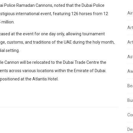
i Police Ramadan Cannons, noted that the Dubai Police
Air
estigious international event, featuring 126 horses from 12
million.
Ar
ased at the event for one day only, allowing tournament
tage, customs, and traditions of the UAE during the holy month,
Art
ial setting.
As
le Cannon will be relocated to the Dubai Trade Centre the
nts across various locations within the Emirate of Dubai.
Aw
ositioned at the Atlantis Hotel.
Be
Bu
Co
De