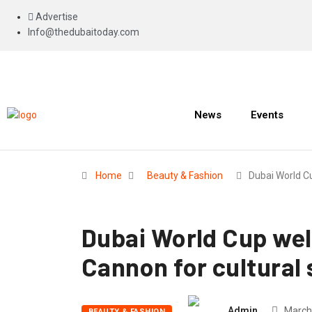
Advertise
Info@thedubaitoday.com
News
Events
Home
Beauty & Fashion
Dubai World C
Dubai World Cup we
Cannon for cultural
Admin
March 
BEAUTY & FASHION