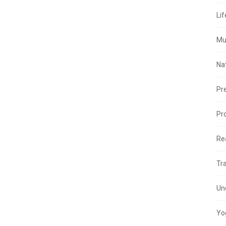
Lif
Mu
Na
Pr
Pr
Re
Tr
Un
Yo