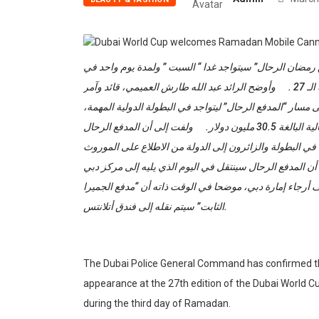
“مدفع رمضان الرحال” سيتواجد غدا “ السبت ” ولمدة يوم واحد في
مضمار ميدان الذي يستضيف فعاليات كأس دبي العالمي للخيول بنسخته الـ 27 . وأوضح الرائد عبد الله طارش العميمي، قائد وآمر
سار “المدفع الرحال” ليتواجد في البطولة الدولية المهمة
والذي يشارك فيها 126 خيلاً من 12 دولة، تتنافس على الجوائز المالية البالغة 30.5 مليون دولار. ولفت إلى أن المدفع الرحال
ي البطولة والزائرون إلى الدولة من الاطلاع على الموروث
 أن المدفع الرحال سينتقل في اليوم الذي يليه إلى مركز دبي
أرجاء إمارة دبي، موضحا في الوقت ذاته أن “مدفع الجميرا
الثابت” سيتم نقله إلى فندق أتلانتس.
The Dubai Police General Command has confirmed t
appearance at the 27th edition of the Dubai World 
during the third day of Ramadan.