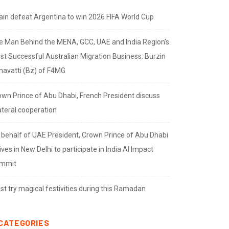
ain defeat Argentina to win 2026 FIFA World Cup
e Man Behind the MENA, GCC, UAE and India Region’s
st Successful Australian Migration Business: Burzin
navatti (Bz) of F4MG
own Prince of Abu Dhabi, French President discuss
ateral cooperation
 behalf of UAE President, Crown Prince of Abu Dhabi
ives in New Delhi to participate in India AI Impact
mmit
t try magical festivities during this Ramadan
CATEGORIES