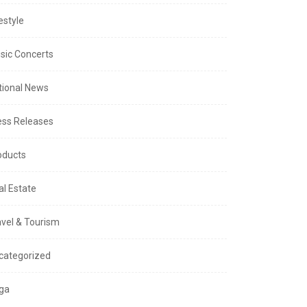
estyle
sic Concerts
tional News
ess Releases
oducts
al Estate
avel & Tourism
categorized
ga