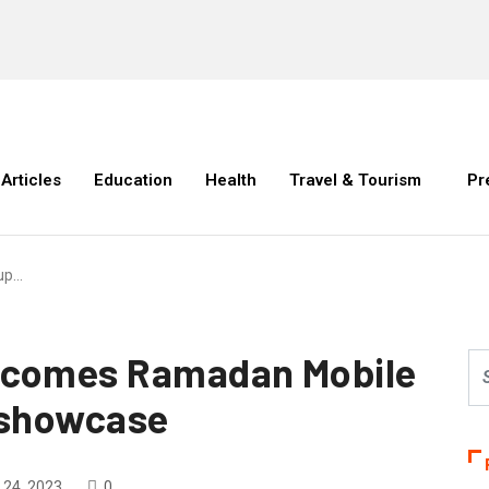
Articles
Education
Health
Travel & Tourism
Pr
up…
lcomes Ramadan Mobile
 showcase
24, 2023
0