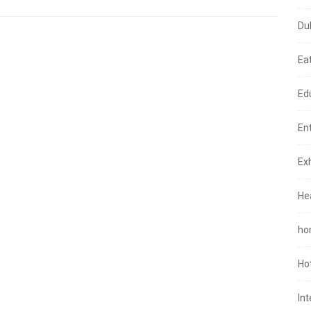
Du
Ea
Ed
En
Exh
He
ho
Ho
In