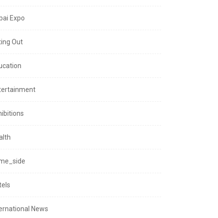
bai Expo
ting Out
ucation
tertainment
ibitions
alth
me_side
tels
ternational News