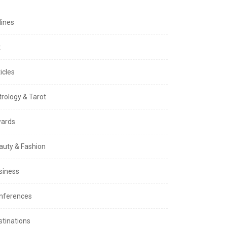
lines
t
icles
trology & Tarot
ards
auty & Fashion
siness
nferences
stinations