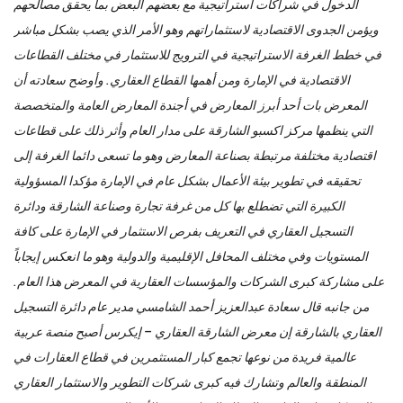
الدخول في شراكات استراتيجية مع بعضهم البعض بما يحقق مصالحهم
ويؤمن الجدوى الاقتصادية لاستثماراتهم وهو الأمر الذي يصب بشكل مباشر
في خطط الغرفة الاستراتيجية في الترويج للاستثمار في مختلف القطاعات
الاقتصادية في الإمارة ومن أهمها القطاع العقاري. وأوضح سعادته أن
المعرض بات أحد أبرز المعارض في أجندة المعارض العامة والمتخصصة
التي ينظمها مركز اكسبو الشارقة على مدار العام وأثر ذلك على قطاعات
اقتصادية مختلفة مرتبطة بصناعة المعارض وهو ما تسعى دائما الغرفة إلى
تحقيقه في تطوير بيئة الأعمال بشكل عام في الإمارة مؤكدا المسؤولية
الكبيرة التي تضطلع بها كل من غرفة تجارة وصناعة الشارقة ودائرة
التسجيل العقاري في التعريف بفرص الاستثمار في الإمارة على كافة
المستويات وفي مختلف المحافل الإقليمية والدولية وهو ما انعكس إيجاباً
على مشاركة كبرى الشركات والمؤسسات العقارية في المعرض هذا العام.
من جانبه قال سعادة عبدالعزيز أحمد الشامسي مدير عام دائرة التسجيل
العقاري بالشارقة إن معرض الشارقة العقاري – إيكرس أصبح منصة عربية
عالمية فريدة من نوعها تجمع كبار المستثمرين في قطاع العقارات في
المنطقة والعالم وتشارك فيه كبرى شركات التطوير والاستثمار العقاري