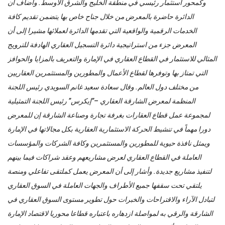
وكمحور استثمار رئيسي في منطقة الخليج والشرق الأوسط. وأضاف أن
الدائرة حاضرة بالمعرض من خلال جناح خاص بها يتضمن تقديم كافة
الخدمات الرقمية والواقعية التي تقدمها الدائرة لعملائها مشيرا إلى أن
المعرض جزء من استراتيجية دائرة التسجيل العقاري الهادفة للترويج
المثالي للاستثمار في القطاع العقاري في الإمارة والتعريف بالمزايا والحوافز
التي تمتاز بها وتوفرها لقطاع الأعمال والمطورين والمستثمرين العقاريين
من مختلف دول العالم. وقال سعادة سعيد غانم السويدي رئيس اللجنة
المنظمة لمعرض الشارقة العقاري –”إيكرس” رئيس اللجنة التمثيلية
لمجموعة عمل قطاع العقارات بغرفة تجارة وصناعة الشارقة إن للمعرض
دورا مهماً في تنشيط الحركة الاستثمارية العقارية بكل مجالاتها في الإمارة
ويمثل نافذة حيوية للمطورين والمستثمرين وكافة الشركات والمؤسسات
العاملة في القطاع العقاري لعرض مشاريعهم وعقد شراكات فيما بينهم
لتنفيذ مشاريع جديدة. وأشار إلى أن المعرض يعمل كملتقى تفاعلي ومنصة
يلتقي تحت سقفها جميع الأطراف والجهات العاملة في السوق العقاري
لتبادل الآراء والاقتراحات والخبرات حول تطوير مستوى السوق العقاري في
الشارقة والرقي به لمواصلة ازدهاره باعتباره قطاعا محوريا لاقتصاد الإمارة