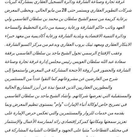
غرفة تجارة وصناعة الشارقة ودائرة التسجيل العقاري بمشاركة كبريات
شركات التطوير العقاري ويستمر حتى 28 من مايو الحالي. ويحظى المعرض
برعاية كريمة من سمو الشيخ سلطان بن محمد بن سلطان القاسمي ولي
العهد ونائب حاكم الشارقة ورعاية رسمية من دائرة التخطيط والمساحة
ودائرة التنمية الاقتصادية وبلدية الشارقة ورعاية أكاديمية من معهد خبراء
الابتكار العقاري ومعهد ثينك بروب العقاري وبدعم من مركز اكسبو الشارقة.
وعقب الإفتتاح الرسمي تجول الشيخ ماجد بن سلطان القاسمي برفقة
سعادة عبد الله سلطان العويس رئيس مجلس إدارة غرفة تجارة وصناعة
الشارقة والحضور في أروقة الأجنحة المشاركة في المعرض واستمعوا إلى
شرح من العارضين عن مشروعاتهم كما التقوا عدداً من المستثمرين
والمطورين العقاريين الذين قدموا نبذة عن أبرز المشاريع الحالية
والمستقبلية التي تعرضها شركاتهم. وأشاد الشيخ ماجد بن سلطان القاسمي
في تصريح خاص لوكالة أنباء الإمارات “وام” بمستوى تنظيم المعرض وبما
يقدمه من خدمات للزوار والمستثمرين والتي تعكس حرص الإمارة على
تعزيز سمعتها ومكانتها كمركز إقتصادي رائد لممارسة الأعمال والإستثمار
في مختلف القطاعات” مثنيا على الجهود و الطاقات الشبابية المشاركة في