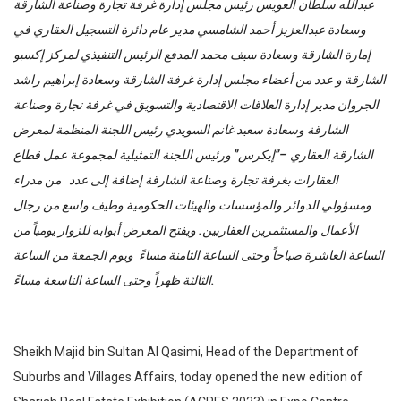
عبدالله سلطان العويس رئيس مجلس إدارة غرفة تجارة وصناعة الشارقة
وسعادة عبدالعزيز أحمد الشامسي مدير عام دائرة التسجيل العقاري في
إمارة الشارقة وسعادة سيف محمد المدفع الرئيس التنفيذي لمركز إكسبو
الشارقة و عدد من أعضاء مجلس إدارة غرفة الشارقة وسعادة إبراهيم راشد
الجروان مدير إدارة العلاقات الاقتصادية والتسويق في غرفة تجارة وصناعة
الشارقة وسعادة سعيد غانم السويدي رئيس اللجنة المنظمة لمعرض
الشارقة العقاري –”إيكرس” ورئيس اللجنة التمثيلية لمجموعة عمل قطاع
العقارات بغرفة تجارة وصناعة الشارقة إضافة إلى عدد من مدراء
ومسؤولي الدوائر والمؤسسات والهيئات الحكومية وطيف واسع من رجال
الأعمال والمستثمرين العقاريين. ويفتح المعرض أبوابه للزوار يومياً من
الساعة العاشرة صباحاً وحتى الساعة الثامنة مساءً ويوم الجمعة من الساعة
الثالثة ظهراً وحتى الساعة التاسعة مساءً.
Sheikh Majid bin Sultan Al Qasimi, Head of the Department of
Suburbs and Villages Affairs, today opened the new edition of