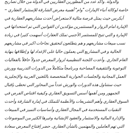
والدولة. وأكد عدد من المطورين العقاريين في الدولة من خلال تصاريح
خاصة لوكالة أنباء الإمارات “وام” أهمية معرض الشارقة للإستثمار العقاري –
أيكرس حيث يمثل فرصة مثالية لاستعراض أحدث مشاريعهم العقارية في
الإمارة امام الزوار و المستثمرين مؤكدين ان القوانين التي تم استحداثها في
الإمارة و التي تتيح للمستثمر الأجنبي تملك العقارات أسهمت كثيرا في زيادة
نسب مبيعات مشاريعهم و هم يتطلعون لتحقيق نجاحات اكبر في مشاريعهم
الحالية و في المشاريع التي يعملون حاليا على الإعداد لها و إطلاقها بنهاية
العام الجاري. وأعدت اللجنة التنظيمية لزوار المعرض جدولاً حافلاً بالفعاليات
التوعوية والتثقيفية المصاحبة وبرنامجاً متكاملاً من الدورات التدريبية وورش
العمل المجانية والجلسات الحوارية المتخصصة باللغتين العربية والإنجليزية
حيث ستتناول هذه الدورات والورش عدداً من المحاور التي تحظى بإقبال
الجمهور ومن أهمها أسس التسويق العقاري وكيفية اقتناص الفرص في
السوق العقاري وأهم التشريعات والأنظمة للتملك في إمارة الشارقة وأحدث
التقنيات المستخدمة في المجال العقاري وأساسيات التميز في المبيعات
والإدارة المالية والاستثمار والعقود الإنشائية وغيرها الكثير من الموضوعات
التي تهم العاملين والمهتمين بالشأن العقاري. حضر إفتتاح المعرض سعادة