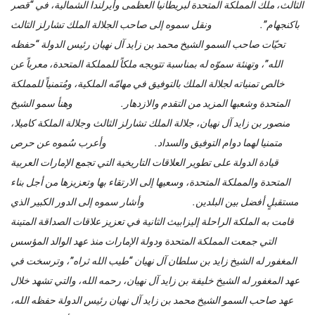
الثالث، ملك المملكة المتحدة لبريطانيا العظمى وأيرلندا الشمالية، في “قصر
باكنجهام”. ونقل سموه إلى صاحب الجلالة الملك تشارلز الثالث
تحيّات صاحب السمو الشيخ محمد بن زايد آل نهيان رئيس الدولة “حفظه
الله”، وتهنئة سموّه له بمناسبة تتويجه ملكاً للمملكة المتحدة، معرباً عن
خالص تمنياته لجلالة الملك بالتوفيق في مهامّه الملكية، ومُتمنياً للمملكة
المتحدة وشعبها المزيد من التقدم والازدهار. وهنأ سمو الشيخ
منصور بن زايد آل نهيان، جلالة الملك تشارلز الثالث وجلالة الملكة كاميلا،
متمنيا لهما دوام التوفيق والسداد. وأعرب سُموه عن حرص
قيادة الدولة على تطوير العلاقات التاريخية التي تجمع الإمارات العربية
المتحدة والمملكة المتحدة، وسعيها إلى الارتقاء بها وتعزيزها من أجل بناء
مستقبلٍ أفضل بين البلدين. وأشار سموه إلى الدور الكبير الذي
قامت به الملكة الراحلة إليزابيث الثانية في تعزيز علاقات الصداقة المتينة
التي جمعت المملكة المتحدة ودولة الإمارات منذ عهد الوالد المؤسس
المغفور له الشيخ زايد بن سلطان آل نهيان “طيب الله ثراه”، وترسخت في
عهد المغفور له الشيخ خليفة بن زايد آل نهيان، رحمه الله، والتي تشهد خلال
عهد صاحب السمو الشيخ محمد بن زايد آل نهيان رئيس الدولة حفظه الله،