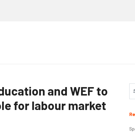
Education and WEF to
ple for labour market
Re
Sp