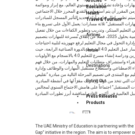
Articles
مهارات وإعادة تشكيلها على مستوى العالم، مع إبراز وموائمة
Education
 المحقق بين دولة الإمارات والعالم خلال عامي 2023 و2024. ومن المقرر أن يتم استعراض التقدم المحرز خلال الاجتماعين
Health
دى الاقتصادي العالمي لعام 2024 ولعام 2025، حيث سيتم تطوير إطار قياس أداء لتحديد التأثير المسجل للمبادرات
Travel & Tourism
ات المستقبل” ثلاثة مسارات؛ يعمل الأول على تسريع بناء
 التعليم المبتكر، وتدريب وتطوير الكفاءات من خلال تفعيل
Airlines
مسرعات المهارات الوطنية في الاقتصادات المتطورة والناشئة والنامية بحلول 2025، فضلاً عن إطلاق مسرعة للمهارات بتصميم
إدارة التحول في مجال التعليم لرفع جهوزيته لتلبية احتياجات
الاقتصادات والمجتمعات وأسواق العمل المستقبلية، وذلك من خلال مسار عمل التعليم 4.0 المرتبط بالدورة الصناعية الرابعة، حيث
Hotels
تحرص دولة الإمارات على ضمان تمثيل أصحاب العمل والمبتكرين ودراسة إنشاء مسرع للتعليم 4.0 بالانسجام مع الأولويات
ستقراء واستشراف متطلبات التعليم والمهارات، من خلال فهم
Destinations
اء الاصطناعي واستطلاع مستقبل المهارات والوظائف وإدارة
عليم مع المنتدى في تصميم المرحلة التالية من مبادرة “تقليص
التي تتخذ من دولة الإمارات مقراً لها في أنشطة المبادرة
Eating Out
ات المستقبل” اجتماعاً على هامش الاجتماع السنوي لمجالس
Press Releases
Products
X
The UAE Ministry of Education is partnering with the
Gap” initiative in the region. The aim is to empower