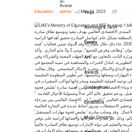
Education
admin
May 11, 2023
0
Yoga
Astrology & Tarot
ها مع المنتدى الاقتصادي العالمي بهدف تنفيذ وتوسيع نطاق مبادرة
“لمنطقة بشكل عام، لتواصل المبادرة تحقيق أهدافها الرامية
Events
إلى تمكين مليار شخص عبر توفير تعليم وفرص اقتصادية أفضل بحلول 2030. جاء ذلك خلال مشاركة وفد الدولة ضمن فعاليات “قمة
النمو 2023″، التي نظمها المنتدى الاقتصادي العالمي في مقره بجنيف، بعنوان “وظائف وفرص للجميع”، يومي 2 و3 مايو الجاري. وأكد
لوزارة الثابت بالتعاون مع كافة الجهات المعنية والشركاء وفي
Art
والتطويرية، لتبادل الخبرات والمساهمة في تنمية المجتمع في
يع الإبداع والابتكار، وتعزيز الابتكار المجتمعي. وقال معاليه
Awards
“ء المهارات وصقلها وتحسينها، عبر تطوير المنظومة التعليمية
توجيه العملية التعليمية ومخرجاتها لتواكب المتغيرات في
 وبناء الاقتصادات الوطنية. وتبرز أهمية مبادرة ’تقليص فجوة
Conferences
تقبل، ودعم تحقيق عالم أكثر عدلاً وشموليةً للأجيال القادمة
صادي العالمي “دافوس”: إن الاقتصاد العالمي يمر بمرحلة
Exhibitions
حفيز الاستقطاب، وبروز أنماط جديدة في التجارة العالمية
لأعمال. وقد وصلت مبادرة ’ تقليص فجوة مهارات المستقبل
Music Concerts
 من 350 مليون شخص حول العالم، وذلك عبر مبادرات شركائها وأعضائها الرامية على توفير
بية والتعليم في دولة الإمارات توسيع نطاق المبادرة عالمياً
أكثر من 600 مليون شخص.” وضمن أوجه التعاون في هذه المبادرة، ستساهم دولة الإمارات في