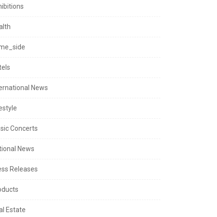
ibitions
alth
me_side
tels
ternational News
estyle
sic Concerts
tional News
ess Releases
oducts
al Estate