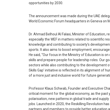
opportunities by 2030.
The announcement was made during the UAE delegat
World Economic Forum headquarters in Geneva on May 
Dr. Ahmad Belhoul Al Falasi, Minister of Education, 
especially the WEF in matters related to scientific 
knowledge and contributing to society’s development i
sports. It also aims to boost employment, encourage
He said, “Our focus in the Ministry of Education is o
skills and prepare people for leadership roles. Our 
sectors while also contributing to the development o
Skills Gap’ initiative is reflected in its alignment o
of a more just and inclusive world for future generati
Professor Klaus Schwab, Founder and Executive Chai
critical moment for the global economy, as the past y
polarisation, new patterns in global trade and suppl
jobs. Launched in 2020, the Reskilling Revolution has 
partners and members to provide better education an