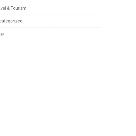
avel & Tourism
categorized
ga