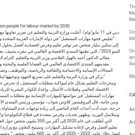
Th
Mo
Na
Cr
دبي في 11 مايو/وام/ أعلنت وزارة التربية والتعليم عن تعزيز تعاون
bil
تقليص فجوة مهارات المستقبل” في دولة الإمارات العربية المتحدة وا
On
arr
معالي الدكتور أحمد بالهول الفلاسي وزير التربية والتعليم التزام ا
Su
مقدمتهم المنتدى الاقتصادي العالمي في القضايا العلمية والبحثية 
المجالات الإنسانية والاجتماعية والثقافية والرياضية، والتوظيف، وتشج:
Mus
نركز في وزارة التربية والتعليم على تسريع الجهود وتوجيهها لبنا
ومخرجات التعليم بشكل عام لمواكبة متطلبات المستقبل، إذ نحرص على 
الاقتصاد العالمي وقطاعات الأعمال، وإعداد الكوادر البشرية للريادة
CA
مهارات المستقبل‘ في موائمتها للمهارات الإنسانية مع متطلبات المس. ”
ومن جانبه، قال البروفيسور كلاوس شواب، مؤسس ورئيس المنتدى الاقت
حرجة، حيث أدت أحداث العام الماضي إلى زيادة توجهات عدم المساواة، وت
Air
وسلاسل التوريد، وظهور تحديات وفرص متعددة في قطاع التكنولوجيا وا‘
التي أطلقت في عام 2020 إلى أكثر
Ar
تعليم أفضل وفرص لإعادة تشكيل المهارات. وسيتيح التعاون مع وزارة التر
لتصل خلال عامي 2023 – 2025 إلى 
Art