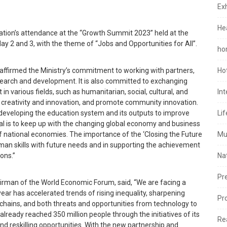
Exh
He
ion’s attendance at the “Growth Summit 2023” held at the
2 and 3, with the theme of “Jobs and Opportunities for All”.
ho
reaffirmed the Ministry’s commitment to working with partners,
Ho
research and development. It is also committed to exchanging
n various fields, such as humanitarian, social, cultural, and
In
 creativity and innovation, and promote community innovation.
n developing the education system and its outputs to improve
Lif
goal is to keep up with the changing global economy and business
f national economies. The importance of the ‘Closing the Future
Mu
f human skills with future needs and in supporting the achievement
ons.”
Na
Pr
rman of the World Economic Forum, said, “We are facing a
ear has accelerated trends of rising inequality, sharpening
Pr
y chains, and both threats and opportunities from technology to
already reached 350 million people through the initiatives of its
Re
d reskilling opportunities. With the new partnership and