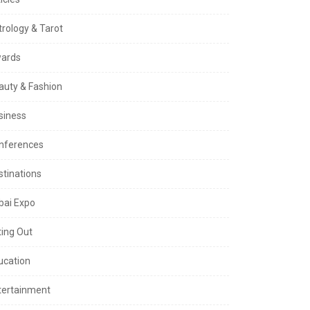
trology & Tarot
ards
auty & Fashion
siness
nferences
stinations
bai Expo
ting Out
ucation
tertainment