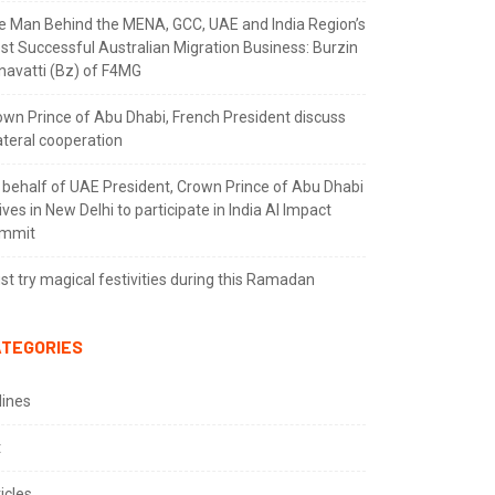
e Man Behind the MENA, GCC, UAE and India Region’s
st Successful Australian Migration Business: Burzin
navatti (Bz) of F4MG
own Prince of Abu Dhabi, French President discuss
ateral cooperation
 behalf of UAE President, Crown Prince of Abu Dhabi
ives in New Delhi to participate in India AI Impact
mmit
t try magical festivities during this Ramadan
TEGORIES
lines
t
icles