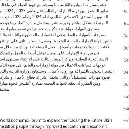
دعم مسارات المبادرة الثلاثة، بما ينسجم مع جهود الدولة في بناء ال
التطور
As
السنويين للمنت
المرتبطة بشكل مباشر وغير مباشر. وتشمل مبادرة “تقليص فجوة مهار
Aw
مستوى المهارات وإعادة تشكيلها وتحسينها مع تقديم مبادرات في
Be
خاص بدولة الإمارات العربية المتحدة. ويعمل السمار الثاني على تهيئة و
Bu
الاستراتيجية الوطنية. ويركز المسار الثالث على الارتقاء بمستوى ا
Co
توجهات قطاعات الأعمال في دولة الإمارات والعالم، في ضوء الذك
التغيير التحولي بالشراكة مع رواد الأعمال. وستتعاون وزارة التربية والت
De
فجوة مهارات المستقبل”، والتي تشمل اشراك قطاع الأعمال والشركات .
ومن المقرر أن تعقد الجهات المعنية بمبادرة “تقليص فجوة مهار
Du
المستقبل العالمية في أكتوبر القادم لمناقشة أبرز تطورات المبادرة.
Ea
Ed
 World Economic Forum to expand the “Closing the Future Skills
En
 one billion people through improved education and economic