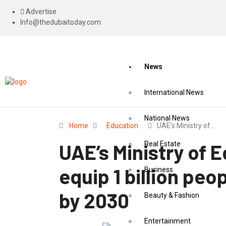
Advertise
Info@thedubaitoday.com
News
International News
National News
Home
Education
UAE’s Ministry of…
UAE’s Ministry of 
Real Estate
equip 1 billion peo
Business
by 2030
Beauty & Fashion
Entertainment