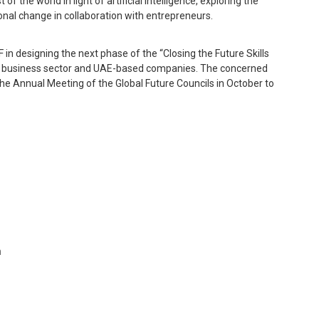
f the world in light of artificial intelligence, exploring the
onal change in collaboration with entrepreneurs.
 in designing the next phase of the “Closing the Future Skills
the business sector and UAE-based companies. The concerned
 the Annual Meeting of the Global Future Councils in October to
m