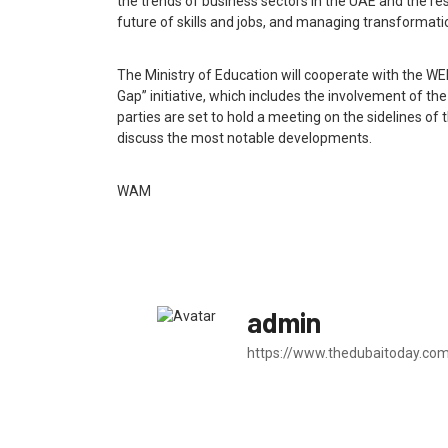
the trends of business sectors in the UAE and the rest o
future of skills and jobs, and managing transformati
The Ministry of Education will cooperate with the WEF
Gap” initiative, which includes the involvement of 
parties are set to hold a meeting on the sidelines of
discuss the most notable developments.
WAM
admin
https://www.thedubaitoday.co